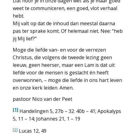
Dat hoor je in onze dagen wel: als je maar goed
weet te communiceren, een goed, vlot verhaal
hebt.
Mij valt op dat de inhoud dan meestal daarna
pas ter sprake komt. Of helemaal niet. Nee: “heb
jij Mij lief?”
Moge die liefde van- en voor de verrezen
Christus, die volgens de tweede lezing geen
leeuw, geen heerser, maar een Lam is dat uit
liefde voor de mensen is geslacht én heeft
overwonnen, – moge die liefde in ons hart leven
en onze kerk leiden. Amen.
pastoor Nico van der Peet
[1]
Handelingen 5, 27b – 32. 40b – 41; Apokalyps
5, 11 – 14; Johannes 21, 1 – 19
[2]
Lucas 12, 49