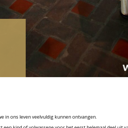
e in ons leven veelvuldig kunnen ontvangen.
 een kind of volwassene voor het eerst helemaal deel uit va