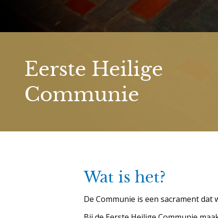
Eerste Heilige
Communie
Wat is het?
De Communie is een sacrament dat w
Bij de Eerste Heilige Communie maakt