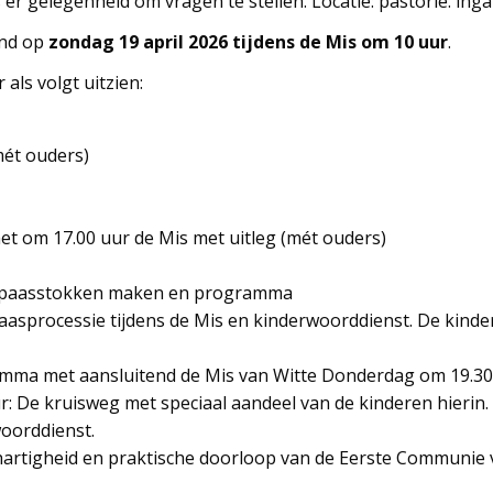
r gelegenheid om vragen te stellen. Locatie: pastorie. inga
and op
zondag 19 april 2026 tijdens de Mis om 10 uur
.
ls volgt uitzien:
mét ouders)
et om 17.00 uur de Mis met uitleg (mét ouders)
lmpaasstokken maken en programma
sprocessie tijdens de Mis en kinderwoorddienst. De kindere
amma met aansluitend de Mis van Witte Donderdag om 19.30
ur: De kruisweg met speciaal aandeel van de kinderen hierin.
oorddienst.
hartigheid en praktische doorloop van de Eerste Communie v