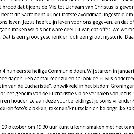
 brood dat tijdens de Mis tot Lichaam van Christus is gewo
ij heeft dit Sacrament bij het laatste avondmaal ingesteld om 
ons leven. Jezus heeft zijn leven voor ons gegeven, en dat 
gaan maken we als het ware deel uit van dat offer. We wor
 Dat is een groot geschenk en ook een groot mysterie. Daa
 4 hun eerste heilige Communie doen. Wij starten in januari
nde dagen. Een aantal keer zullen zal ook de H. Mis onderd
im van de Eucharistie”, ontwikkeld in het bisdom Groninge
r het geheim van de Eucharistie via de verhalen van Jezus. 
 en houden ze aan deze voorbereidingstijd soms vrienden/v
ren foto’s plakken, tekenen/knutselen en belangrijke zaken
29 oktober om 19.30 uur kunt u kennismaken met het team,