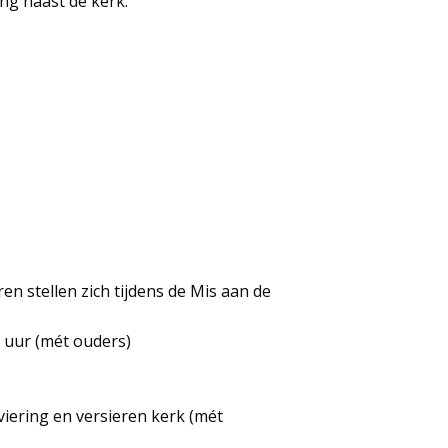
ng naast de kerk.
n stellen zich tijdens de Mis aan de
 uur (mét ouders)
iering en versieren kerk (mét