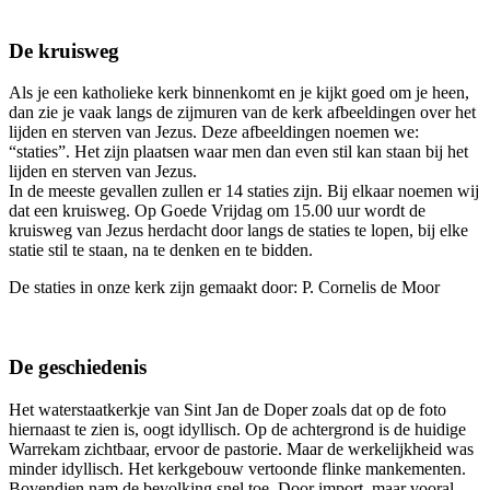
De kruisweg
Als je een katholieke kerk binnenkomt en je kijkt goed om je heen,
dan zie je vaak langs de zijmuren van de kerk afbeeldingen over het
lijden en sterven van Jezus. Deze afbeeldingen noemen we:
“staties”. Het zijn plaatsen waar men dan even stil kan staan bij het
lijden en sterven van Jezus.
In de meeste gevallen zullen er 14 staties zijn. Bij elkaar noemen wij
dat een kruisweg. Op Goede Vrijdag om 15.00 uur wordt de
kruisweg van Jezus herdacht door langs de staties te lopen, bij elke
statie stil te staan, na te denken en te bidden.
De staties in onze kerk zijn gemaakt door: P. Cornelis de Moor
De geschiedenis
Het waterstaatkerkje van Sint Jan de Doper zoals dat op de foto
hiernaast te zien is, oogt idyllisch. Op de achtergrond is de huidige
Warrekam zichtbaar, ervoor de pastorie. Maar de werkelijkheid was
minder idyllisch. Het kerkgebouw vertoonde flinke mankementen.
Bovendien nam de bevolking snel toe. Door import, maar vooral