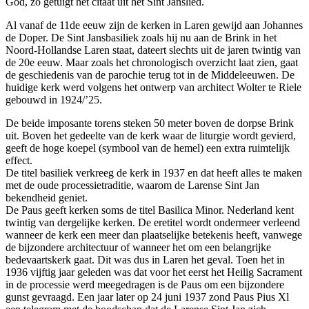
God, zo getuigt het citaat uit het Sint Janslied.
Al vanaf de 11de eeuw zijn de kerken in Laren gewijd aan Johannes
de Doper. De Sint Jansbasiliek zoals hij nu aan de Brink in het
Noord-Hollandse Laren staat, dateert slechts uit de jaren twintig van
de 20e eeuw. Maar zoals het chronologisch overzicht laat zien, gaat
de geschiedenis van de parochie terug tot in de Middeleeuwen. De
huidige kerk werd volgens het ontwerp van architect Wolter te Riele
gebouwd in 1924/’25.
De beide imposante torens steken 50 meter boven de dorpse Brink
uit. Boven het gedeelte van de kerk waar de liturgie wordt gevierd,
geeft de hoge koepel (symbool van de hemel) een extra ruimtelijk
effect.
De titel basiliek verkreeg de kerk in 1937 en dat heeft alles te maken
met de oude processietraditie, waarom de Larense Sint Jan
bekendheid geniet.
De Paus geeft kerken soms de titel Basilica Minor. Nederland kent
twintig van dergelijke kerken. De eretitel wordt ondermeer verleend
wanneer de kerk een meer dan plaatselijke betekenis heeft, vanwege
de bijzondere architectuur of wanneer het om een belangrijke
bedevaartskerk gaat. Dit was dus in Laren het geval. Toen het in
1936 vijftig jaar geleden was dat voor het eerst het Heilig Sacrament
in de processie werd meegedragen is de Paus om een bijzondere
gunst gevraagd. Een jaar later op 24 juni 1937 zond Paus Pius Xl