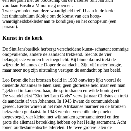
een telegram met de boodschap dat de Larense Sint Jan zich
voortaan Basilica Minor mag noemen.
Twee symbolen van deze waardigheid treft U aan in de kerk:
het tintinnabulum (klokje om de komst van een hoog-
waardigheidsbekleder aan te kondigen) en het conopeum (een
parasol).
Kunst in de kerk
De Sint Jansbasiliek herbergt verscheidene kunst- schatten; sommige
onopvallende, andere de aandacht trekkend. Slechts de vier
belangrijkste worden hier toegelicht. Bij binnenkomst trekt de
wijzende Johannes de Doper de aandacht. Zijn vijf meter hoogte,
maar meer nog zijn uitstraling vestigen de aandacht op het beeld.
Leo Brom die het bronzen beeld in 1933 ontwierp lijkt vooral de
dienende Johannes te laten zien; geen glorieuze held maar een man
“gekleed in kamelen- haar, die sprinkhanen en wilde honing eet”.
De vaandeltekst “Ziet het Lam Gods” verwijst naar Christus en trekt
de aandacht af van Johannes. In 1943 kwam de communiebank
gereed. Eerder waren al het rode Afrikaanse marmer en de bronzen
hekwerken geplaatst. In 1943 werden verschillende panelen
toegevoegd, vier kleine met wijnranken geornamenteerd en tien
grote die allemaal betrekking hebben op het Heilig sacrament. Acht
tonen oudtestamentische taferelen. De twee grotere laten de