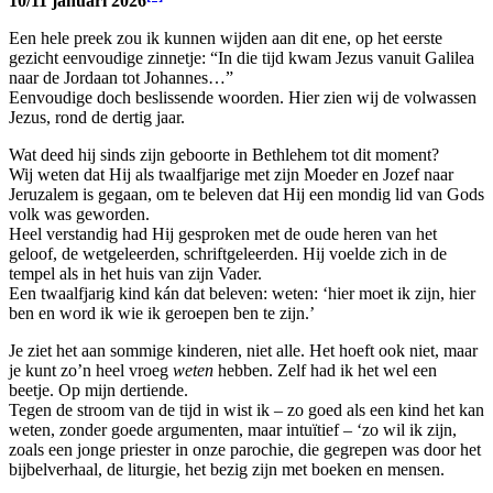
10/11 januari 2026
Een hele preek zou ik kunnen wijden aan dit ene, op het eerste
gezicht eenvoudige zinnetje: “In die tijd kwam Jezus vanuit Galilea
naar de Jordaan tot Johannes…”
Eenvoudige doch beslissende woorden. Hier zien wij de volwassen
Jezus, rond de dertig jaar.
Wat deed hij sinds zijn geboorte in Bethlehem tot dit moment?
Wij weten dat Hij als twaalfjarige met zijn Moeder en Jozef naar
Jeruzalem is gegaan, om te beleven dat Hij een mondig lid van Gods
volk was geworden.
Heel verstandig had Hij gesproken met de oude heren van het
geloof, de wetgeleerden, schriftgeleerden. Hij voelde zich in de
tempel als in het huis van zijn Vader.
Een twaalfjarig kind kán dat beleven: weten: ‘hier moet ik zijn, hier
ben en word ik wie ik geroepen ben te zijn.’
Je ziet het aan sommige kinderen, niet alle. Het hoeft ook niet, maar
je kunt zo’n heel vroeg
weten
hebben. Zelf had ik het wel een
beetje. Op mijn dertiende.
Tegen de stroom van de tijd in wist ik – zo goed als een kind het kan
weten, zonder goede argumenten, maar intuïtief – ‘zo wil ik zijn,
zoals een jonge priester in onze parochie, die gegrepen was door het
bijbelverhaal, de liturgie, het bezig zijn met boeken en mensen.