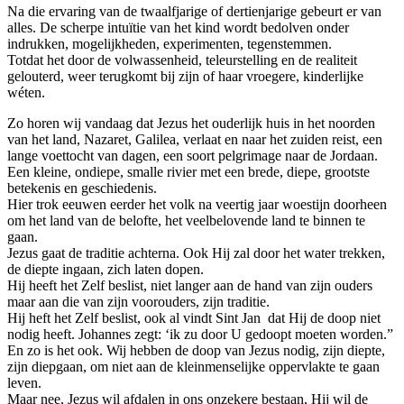
Na die ervaring van de twaalfjarige of dertienjarige gebeurt er van
alles. De scherpe intuïtie van het kind wordt bedolven onder
indrukken, mogelijkheden, experimenten, tegenstemmen.
Totdat het door de volwassenheid, teleurstelling en de realiteit
gelouterd, weer terugkomt bij zijn of haar vroegere, kinderlijke
wéten.
Zo horen wij vandaag dat Jezus het ouderlijk huis in het noorden
van het land, Nazaret, Galilea, verlaat en naar het zuiden reist, een
lange voettocht van dagen, een soort pelgrimage naar de Jordaan.
Een kleine, ondiepe, smalle rivier met een brede, diepe, grootste
betekenis en geschiedenis.
Hier trok eeuwen eerder het volk na veertig jaar woestijn doorheen
om het land van de belofte, het veelbelovende land te binnen te
gaan.
Jezus gaat de traditie achterna. Ook Hij zal door het water trekken,
de diepte ingaan, zich laten dopen.
Hij heeft het Zelf beslist, niet langer aan de hand van zijn ouders
maar aan die van zijn voorouders, zijn traditie.
Hij heft het Zelf beslist, ook al vindt Sint Jan dat Hij de doop niet
nodig heeft. Johannes zegt: ‘ik zu door U gedoopt moeten worden.”
En zo is het ook. Wij hebben de doop van Jezus nodig, zijn diepte,
zijn diepgaan, om niet aan de kleinmenselijke oppervlakte te gaan
leven.
Maar nee, Jezus wil afdalen in ons onzekere bestaan, Hij wil de