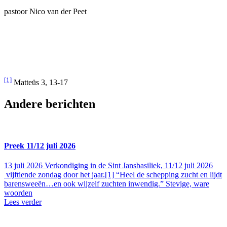
pastoor Nico van der Peet
[1]
Matteüs 3, 13-17
Andere berichten
Preek 11/12 juli 2026
13 juli 2026
Verkondiging in de Sint Jansbasiliek, 11/12 juli 2026
vijftiende zondag door het jaar.[1] “Heel de schepping zucht en lijdt
barensweeën…en ook wijzelf zuchten inwendig.” Stevige, ware
woorden
Lees verder