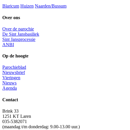
Blaricum
Huizen
Naarden/Bussum
Over ons
Over de parochie
De Sint Jansbasiliek
Sint Jansprocessie
ANBI
Op de hoogte
Parochieblad
Nieuwsbrief
Vieringen
Nieuws
Agenda
Contact
Brink 33
1251 KT Laren
035-5382071
(maandag t/m donderdag: 9.00-13.00 uur.)