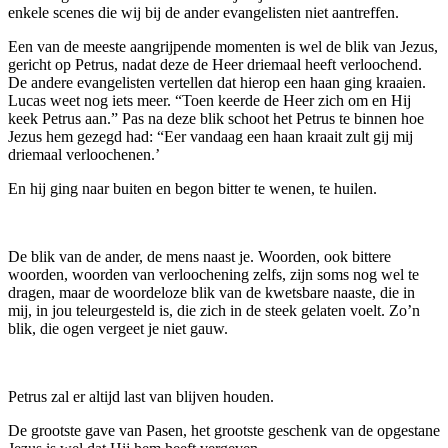
enkele scenes die wij bij de ander evangelisten niet aantreffen.
Een van de meeste aangrijpende momenten is wel de blik van Jezus,
gericht op Petrus, nadat deze de Heer driemaal heeft verloochend.
De andere evangelisten vertellen dat hierop een haan ging kraaien.
Lucas weet nog iets meer. “Toen keerde de Heer zich om en Hij
keek Petrus aan.” Pas na deze blik schoot het Petrus te binnen hoe
Jezus hem gezegd had: “Eer vandaag een haan kraait zult gij mij
driemaal verloochenen.’
En hij ging naar buiten en begon bitter te wenen, te huilen.
De blik van de ander, de mens naast je. Woorden, ook bittere
woorden, woorden van verloochening zelfs, zijn soms nog wel te
dragen, maar de woordeloze blik van de kwetsbare naaste, die in
mij, in jou teleurgesteld is, die zich in de steek gelaten voelt. Zo’n
blik, die ogen vergeet je niet gauw.
Petrus zal er altijd last van blijven houden.
De grootste gave van Pasen, het grootste geschenk van de opgestane