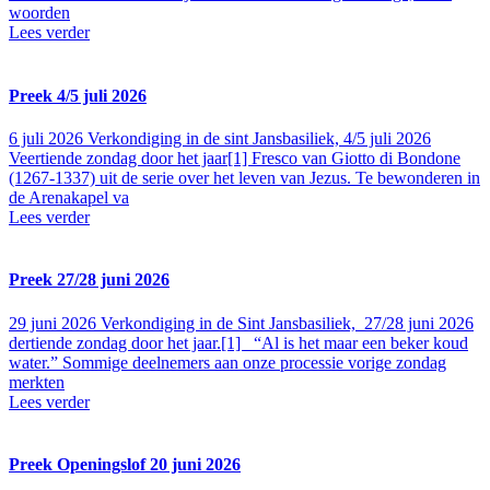
woorden
Lees verder
Preek 4/5 juli 2026
6 juli 2026
Verkondiging in de sint Jansbasiliek, 4/5 juli 2026
Veertiende zondag door het jaar[1] Fresco van Giotto di Bondone
(1267-1337) uit de serie over het leven van Jezus. Te bewonderen in
de Arenakapel va
Lees verder
Preek 27/28 juni 2026
29 juni 2026
Verkondiging in de Sint Jansbasiliek, 27/28 juni 2026
dertiende zondag door het jaar.[1] “Al is het maar een beker koud
water.” Sommige deelnemers aan onze processie vorige zondag
merkten
Lees verder
Preek Openingslof 20 juni 2026