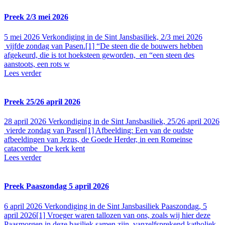
Preek 2/3 mei 2026
5 mei 2026
Verkondiging in de Sint Jansbasiliek, 2/3 mei 2026
vijfde zondag van Pasen.[1] “De steen die de bouwers hebben
afgekeurd, die is tot hoeksteen geworden, en “een steen des
aanstoots, een rots w
Lees verder
Preek 25/26 april 2026
28 april 2026
Verkondiging in de Sint Jansbasiliek, 25/26 april 2026
vierde zondag van Pasen[1] Afbeelding: Een van de oudste
afbeeldingen van Jezus, de Goede Herder, in een Romeinse
catacombe De kerk kent
Lees verder
Preek Paaszondag 5 april 2026
6 april 2026
Verkondiging in de Sint Jansbasiliek Paaszondag, 5
april 2026[1] Vroeger waren tallozen van ons, zoals wij hier deze
Paasmorgen in deze basiliek samen zijn, vanzelfsprekend katholiek,