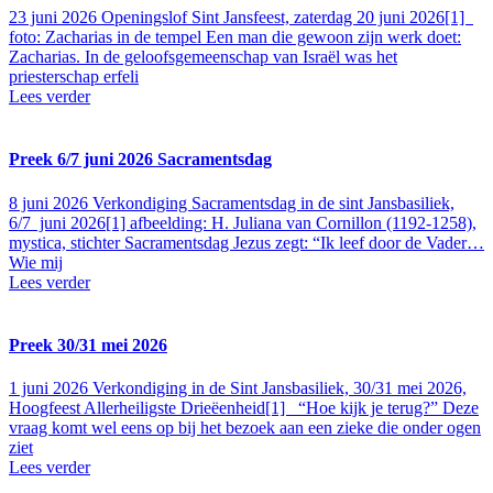
23 juni 2026
Openingslof Sint Jansfeest, zaterdag 20 juni 2026[1]
foto: Zacharias in de tempel Een man die gewoon zijn werk doet:
Zacharias. In de geloofsgemeenschap van Israël was het
priesterschap erfeli
Lees verder
Preek 6/7 juni 2026 Sacramentsdag
8 juni 2026
Verkondiging Sacramentsdag in de sint Jansbasiliek,
6/7 juni 2026[1] afbeelding: H. Juliana van Cornillon (1192-1258),
mystica, stichter Sacramentsdag Jezus zegt: “Ik leef door de Vader…
Wie mij
Lees verder
Preek 30/31 mei 2026
1 juni 2026
Verkondiging in de Sint Jansbasiliek, 30/31 mei 2026,
Hoogfeest Allerheiligste Drieëenheid[1] “Hoe kijk je terug?” Deze
vraag komt wel eens op bij het bezoek aan een zieke die onder ogen
ziet
Lees verder