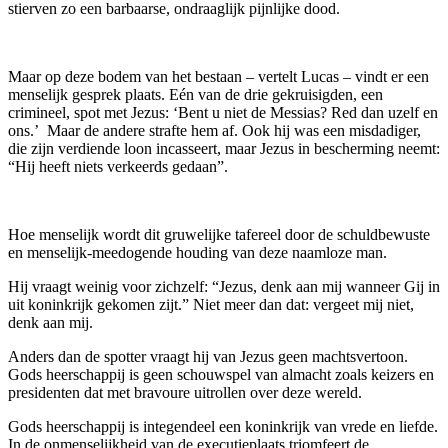
stierven zo een barbaarse, ondraaglijk pijnlijke dood.
Maar op deze bodem van het bestaan – vertelt Lucas – vindt er een
menselijk gesprek plaats. Eén van de drie gekruisigden, een
crimineel, spot met Jezus: ‘Bent u niet de Messias? Red dan uzelf en
ons.’ Maar de andere strafte hem af. Ook hij was een misdadiger,
die zijn verdiende loon incasseert, maar Jezus in bescherming neemt:
“Hij heeft niets verkeerds gedaan”.
Hoe menselijk wordt dit gruwelijke tafereel door de schuldbewuste
en menselijk-meedogende houding van deze naamloze man.
Hij vraagt weinig voor zichzelf: “Jezus, denk aan mij wanneer Gij in
uit koninkrijk gekomen zijt.” Niet meer dan dat: vergeet mij niet,
denk aan mij.
Anders dan de spotter vraagt hij van Jezus geen machtsvertoon.
Gods heerschappij is geen schouwspel van almacht zoals keizers en
presidenten dat met bravoure uitrollen over deze wereld.
Gods heerschappij is integendeel een koninkrijk van vrede en liefde.
In de onmenselijkheid van de executieplaats triomfeert de