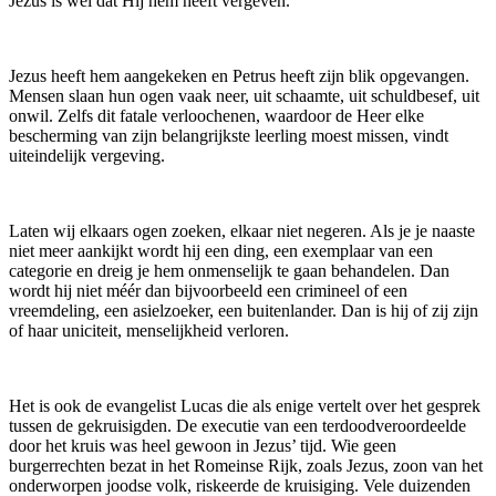
Jezus is wel dat Hij hem heeft vergeven.
Jezus heeft hem aangekeken en Petrus heeft zijn blik opgevangen.
Mensen slaan hun ogen vaak neer, uit schaamte, uit schuldbesef, uit
onwil. Zelfs dit fatale verloochenen, waardoor de Heer elke
bescherming van zijn belangrijkste leerling moest missen, vindt
uiteindelijk vergeving.
Laten wij elkaars ogen zoeken, elkaar niet negeren. Als je je naaste
niet meer aankijkt wordt hij een ding, een exemplaar van een
categorie en dreig je hem onmenselijk te gaan behandelen. Dan
wordt hij niet méér dan bijvoorbeeld een crimineel of een
vreemdeling, een asielzoeker, een buitenlander. Dan is hij of zij zijn
of haar uniciteit, menselijkheid verloren.
Het is ook de evangelist Lucas die als enige vertelt over het gesprek
tussen de gekruisigden. De executie van een terdoodveroordeelde
door het kruis was heel gewoon in Jezus’ tijd. Wie geen
burgerrechten bezat in het Romeinse Rijk, zoals Jezus, zoon van het
onderworpen joodse volk, riskeerde de kruisiging. Vele duizenden