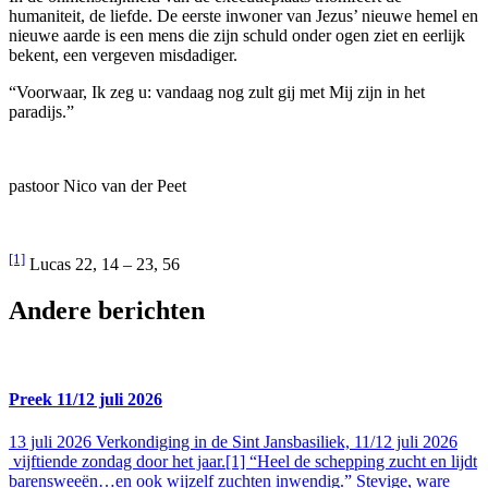
humaniteit, de liefde. De eerste inwoner van Jezus’ nieuwe hemel en
nieuwe aarde is een mens die zijn schuld onder ogen ziet en eerlijk
bekent, een vergeven misdadiger.
“Voorwaar, Ik zeg u: vandaag nog zult gij met Mij zijn in het
paradijs.”
pastoor Nico van der Peet
[1]
Lucas 22, 14 – 23, 56
Andere berichten
Preek 11/12 juli 2026
13 juli 2026
Verkondiging in de Sint Jansbasiliek, 11/12 juli 2026
vijftiende zondag door het jaar.[1] “Heel de schepping zucht en lijdt
barensweeën…en ook wijzelf zuchten inwendig.” Stevige, ware