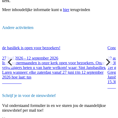
kerk.
Meer inhoudelijke informatie kunt u
hier
terugvinden
Andere activiteiten
de basiliek is open voor bezoekers!
Conce
27 juni 2026 - 12 september 2026
29 au
In de zomermaanden is onze kerk open voor bezoekers. Onze
15:30
n
vrijwilligers heten u van harte welkom! waar: Sint Jansbasiliek
Ter ge
Laren wanneer: elke zaterdag vanaf 27 juni t/m 12 september
Gregor
s
2026 hoe laat: tus
Jansba
Lees verder
15.30 
Lees 
Schrijf je in voor de nieuwsbrief
Vul onderstaand formulier in en we sturen jou de maandelijkse
nieuwsbrief per mail toe!