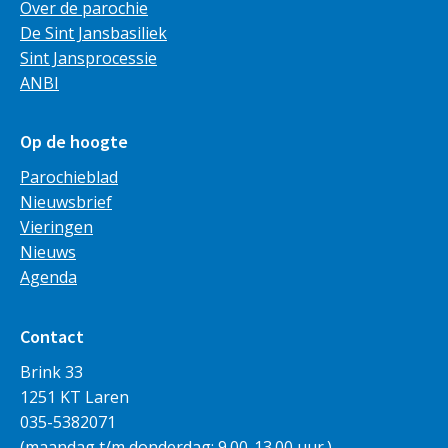
Over de parochie
De Sint Jansbasiliek
Sint Jansprocessie
ANBI
Op de hoogte
Parochieblad
Nieuwsbrief
Vieringen
Nieuws
Agenda
Contact
Brink 33
1251 KT Laren
035-5382071
(maandag t/m donderdag: 9.00-13.00 uur.)