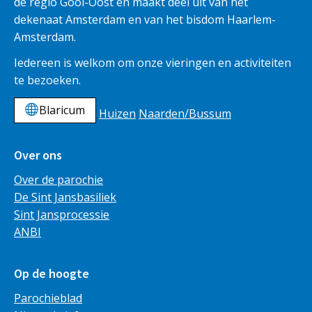
de regio Gooi-Oost en maakt deel uit van het
dekenaat Amsterdam en van het bisdom Haarlem-
Amsterdam.
Iedereen is welkom om onze vieringen en activiteiten
te bezoeken.
Blaricum
Huizen
Naarden/Bussum
Over ons
Over de parochie
De Sint Jansbasiliek
Sint Jansprocessie
ANBI
Op de hoogte
Parochieblad