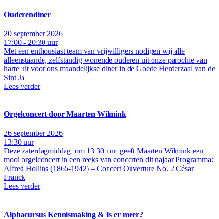
Ouderendiner
20 september 2026
17:00 - 20:30 uur
Met een enthousiast team van vrijwilligers nodigen wij alle
alleenstaande, zelfstandig wonende ouderen uit onze parochie van
harte uit voor ons maandelijkse diner in de Goede Herderzaal van de
Sint Ja
Lees verder
Orgelconcert door Maarten Wilmink
26 september 2026
13:30 uur
Deze zaterdagmiddag, om 13.30 uur, geeft Maarten Wilmink een
mooi orgelconcert in een reeks van concerten dit najaar Programma:
Alfred Hollins (1865-1942) – Concert Ouverture No. 2 César
Franck
Lees verder
Alphacursus Kennismaking & Is er meer?