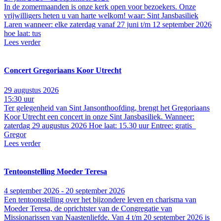
In de zomermaanden is onze kerk open voor bezoekers. Onze
vrijwilligers heten u van harte welkom! waar: Sint Jansbasiliek
Laren wanneer: elke zaterdag vanaf 27 juni t/m 12 september 2026
hoe laat: tus
Lees verder
Concert Gregoriaans Koor Utrecht
29 augustus 2026
15:30 uur
Ter gelegenheid van Sint Jansonthoofding, brengt het Gregoriaans
Koor Utrecht een concert in onze Sint Jansbasiliek. Wanneer:
zaterdag 29 augustus 2026 Hoe laat: 15.30 uur Entree: gratis
Gregor
Lees verder
Tentoonstelling Moeder Teresa
4 september 2026 - 20 september 2026
Een tentoonstelling over het bijzondere leven en charisma van
Moeder Teresa, de oprichtster van de Congregatie van
Missionarissen van Naastenliefde. Van 4 t/m 20 september 2026 is