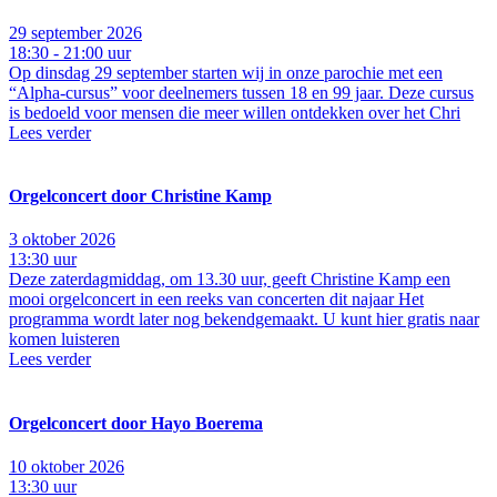
29 september 2026
18:30 - 21:00 uur
Op dinsdag 29 september starten wij in onze parochie met een
“Alpha-cursus” voor deelnemers tussen 18 en 99 jaar. Deze cursus
is bedoeld voor mensen die meer willen ontdekken over het Chri
Lees verder
Orgelconcert door Christine Kamp
3 oktober 2026
13:30 uur
Deze zaterdagmiddag, om 13.30 uur, geeft Christine Kamp een
mooi orgelconcert in een reeks van concerten dit najaar Het
programma wordt later nog bekendgemaakt. U kunt hier gratis naar
komen luisteren
Lees verder
Orgelconcert door Hayo Boerema
10 oktober 2026
13:30 uur