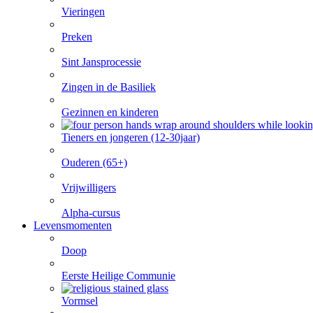
Vieringen
Preken
Sint Jansprocessie
Zingen in de Basiliek
Gezinnen en kinderen
Tieners en jongeren (12-30jaar)
Ouderen (65+)
Vrijwilligers
Alpha-cursus
Levensmomenten
Doop
Eerste Heilige Communie
Vormsel