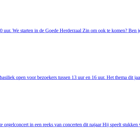
 uur. We starten in de Goede Herderzaal Zin om ook te komen? Ben je
iliek open voor bezoekers tussen 13 uur en 16 uur. Het thema dit jaa
rgelconcert in een reeks van concerten dit najaar Hij speelt stukken 