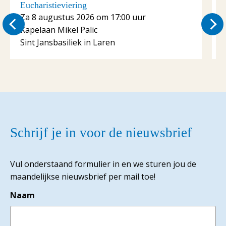
Eucharistieviering
E
Za 8 augustus 2026 om 17:00 uur
Kapelaan Mikel Palic
K
Sint Jansbasiliek in Laren
S
Schrijf je in voor de nieuwsbrief
Vul onderstaand formulier in en we sturen jou de
maandelijkse nieuwsbrief per mail toe!
Naam