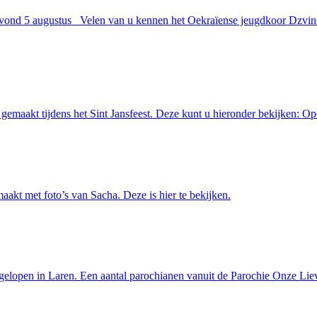
d 5 augustus Velen van u kennen het Oekraïense jeugdkoor Dzvinocho
s gemaakt tijdens het Sint Jansfeest. Deze kunt u hieronder bekijken: O
kt met foto’s van Sacha. Deze is hier te bekijken.
gelopen in Laren. Een aantal parochianen vanuit de Parochie Onze Lie