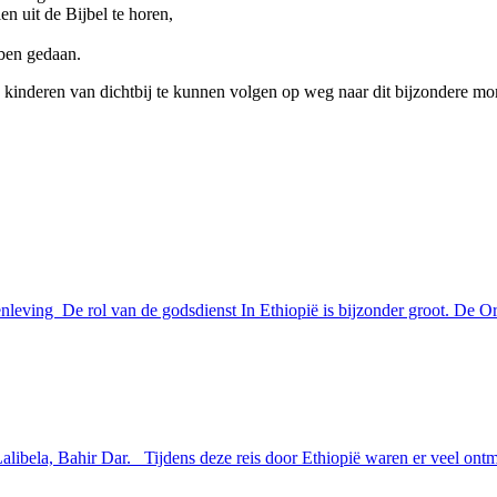
 uit de Bijbel te horen,
bben gedaan.
kinderen van dichtbij te kunnen volgen op weg naar dit bijzondere mo
menleving De rol van de godsdienst In Ethiopië is bijzonder groot. De O
alibela, Bahir Dar. Tijdens deze reis door Ethiopië waren er veel ontm