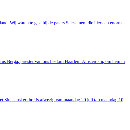
d. Wij waren te gast bij de paters Salesianen, die hier een enorm
Petrus Berga, priester van ons bisdom Haarlem-Amsterdam, om hem in
het Sint Janskerkhof is afwezig van maandag 20 juli t/m maandag 10