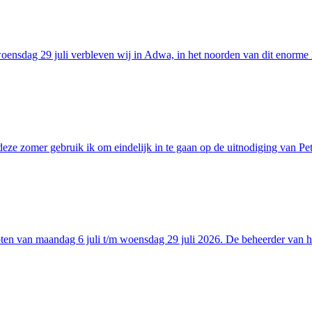
nsdag 29 juli verbleven wij in Adwa, in het noorden van dit enorme lan
 deze zomer gebruik ik om eindelijk in te gaan op de uitnodiging van 
oten van maandag 6 juli t/m woensdag 29 juli 2026. De beheerder van 