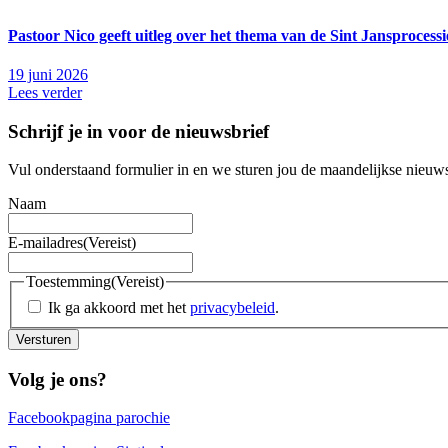
Pastoor Nico geeft uitleg over het thema van de Sint Jansprocess
19 juni 2026
Lees verder
Schrijf je in voor de nieuwsbrief
Vul onderstaand formulier in en we sturen jou de maandelijkse nieuws
Naam
E-mailadres
(Vereist)
Toestemming
(Vereist)
Ik ga akkoord met het
privacybeleid
.
Versturen
Volg je ons?
Facebookpagina parochie