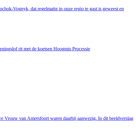
k-Vognyk, dat regelmatig in onze regio te gast is geweest en
peningslof rit met de koetsen Hoogmis Processie
ve Vrouw van Amersfoort waren daarbij aanwezig. In dit beeldverslag