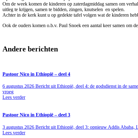
Om de week komen de kinderen op zaterdagmiddag samen om verhalen
uitleg te krijgen, samen te bidden, zingen, knutselen en spelen.
Achter in de kerk kunt u op gedekte tafel volgen wat de kinderen he
Ook de ouders komen o.b.v. Paul Snoek een aantal keer samen om de 
Andere berichten
Pastoor Nico in Ethiopië – deel 4
6 augustus 2026
Bericht uit Ethiopië, deel 4: de godsdienst in de sa
vroeg
Lees verder
Pastoor Nico in Ethiopië – deel 3
3 augustus 2026
Bericht uit Ethiopië, deel 3: opnieuw Addis Ababa, L
Lees verder