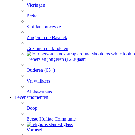
Vieringen
Preken
Sint Jansprocessie
Zingen in de Basiliek
Gezinnen en kinderen
Tieners en jongeren (12-30jaar)
Ouderen (65+)
Vrijwilligers
Alpha-cursus
Levensmomenten
Doop
Eerste Heilige Communie
Vormsel