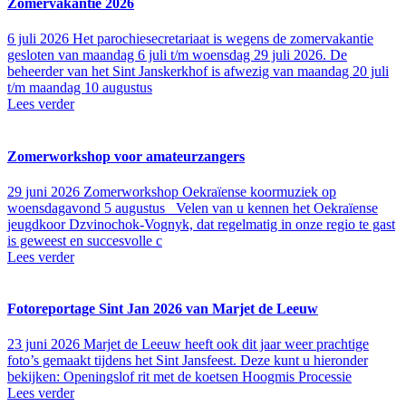
Zomervakantie 2026
6 juli 2026
Het parochiesecretariaat is wegens de zomervakantie
gesloten van maandag 6 juli t/m woensdag 29 juli 2026. De
beheerder van het Sint Janskerkhof is afwezig van maandag 20 juli
t/m maandag 10 augustus
Lees verder
Zomerworkshop voor amateurzangers
29 juni 2026
Zomerworkshop Oekraïense koormuziek op
woensdagavond 5 augustus Velen van u kennen het Oekraïense
jeugdkoor Dzvinochok-Vognyk, dat regelmatig in onze regio te gast
is geweest en succesvolle c
Lees verder
Fotoreportage Sint Jan 2026 van Marjet de Leeuw
23 juni 2026
Marjet de Leeuw heeft ook dit jaar weer prachtige
foto’s gemaakt tijdens het Sint Jansfeest. Deze kunt u hieronder
bekijken: Openingslof rit met de koetsen Hoogmis Processie
Lees verder