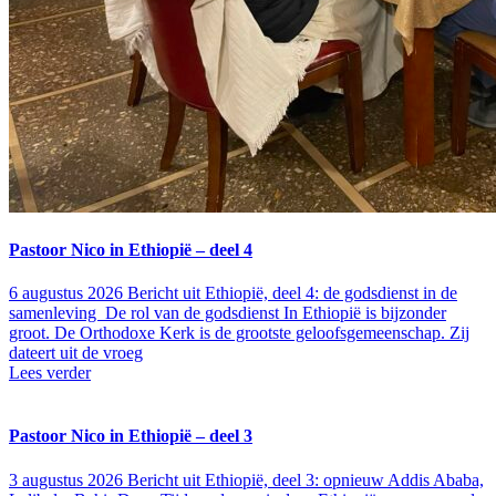
Pastoor Nico in Ethiopië – deel 4
6 augustus 2026
Bericht uit Ethiopië, deel 4: de godsdienst in de
samenleving De rol van de godsdienst In Ethiopië is bijzonder
groot. De Orthodoxe Kerk is de grootste geloofsgemeenschap. Zij
dateert uit de vroeg
Lees verder
Pastoor Nico in Ethiopië – deel 3
3 augustus 2026
Bericht uit Ethiopië, deel 3: opnieuw Addis Ababa,