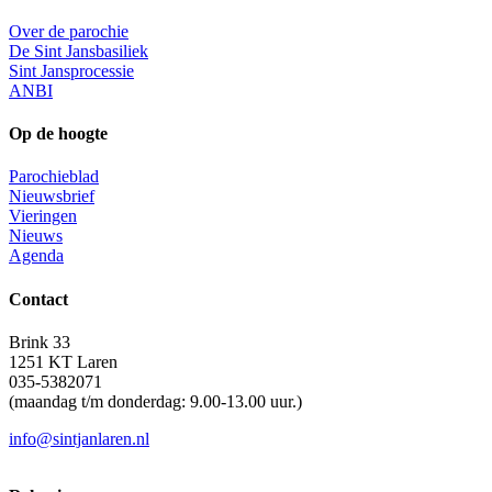
Over de parochie
De Sint Jansbasiliek
Sint Jansprocessie
ANBI
Op de hoogte
Parochieblad
Nieuwsbrief
Vieringen
Nieuws
Agenda
Contact
Brink 33
1251 KT Laren
035-5382071
(maandag t/m donderdag: 9.00-13.00 uur.)
info@sintjanlaren.nl