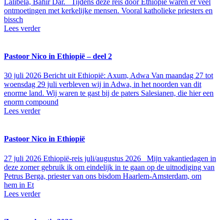
Lalibela, Bahir Dar. Tijdens deze reis door Ethiopië waren er veel
ontmoetingen met kerkelijke mensen. Vooral katholieke priesters en
bissch
Lees verder
Pastoor Nico in Ethiopië – deel 2
30 juli 2026
Bericht uit Ethiopië: Axum, Adwa Van maandag 27 tot
woensdag 29 juli verbleven wij in Adwa, in het noorden van dit
enorme land. Wij waren te gast bij de paters Salesianen, die hier een
enorm compound
Lees verder
Pastoor Nico in Ethiopië
27 juli 2026
Ethiopië-reis juli/augustus 2026 Mijn vakantiedagen in
deze zomer gebruik ik om eindelijk in te gaan op de uitnodiging van
Petrus Berga, priester van ons bisdom Haarlem-Amsterdam, om
hem in Et
Lees verder