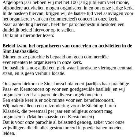
Afgelopen jaar hebben wij met het 100-jarig jubileum veel mooie,
bijzondere activiteiten mogen organiseren in en om onze jarige kerk.
In de nasleep hiervan, krijgen wij de laatste tijd veel aanvragen voor
het organiseren van een (commercieel) concert in onze kerk.
Naar aanleiding hiervan, heeft het parochiebestuur besloten een
duidelijk beleid hiervoor op te stellen.
Dit kunt u hieronder lezen:
Beleid i.v.m. het organiseren van concerten en activiteiten in de
Sint Jansbasiliek:
Binnen onze parochie is bepaald om geen commerciële
evenementen te organiseren in onze kerk.
De basiliek is nog altijd een plek waar liturgische vieringen centraal
staan, en is geen verhuur-locatie.
Ons parochiekoor de Sint Jansschola voert jaarlijks haar prachtige
Paas- en Kerstconcert op voor een goedgevulde basiliek, en wij
organiseren zelf als parochie diverse orgelconcerten.
Een enkele keer is er ook ruimte voor een benefietconcert.
Wij maken alleen een uitzondering voor de Stichting Laren
Klassiek, die tweemaal per jaar een religieus concert mag
organiseren. (Mattheuspassion en Kerstconcert)
Dat is voor onze parochie al belastend genoeg, zeker voor onze
vrijwilligers die dit alles gestructureerd in goede banen moeten
leiden.