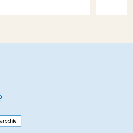
?
arochie