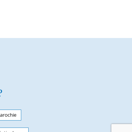
?
arochie