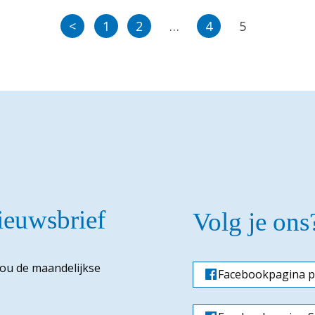
<
1
2
…
4
5
nieuwsbrief
Volg je ons
jou de maandelijkse
Facebookpagina p