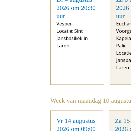
2026 om 20:30
2026
uur
uur
Vesper
Euchar
Locatie: Sint
Voorg
Jansbasiliek in
Kapela
Laren
Palic
Locatie
Jansbas
Laren
Week van maandag 10 augustu
Vr 14 augustus
Za 15
2026 om 09:00
2026 