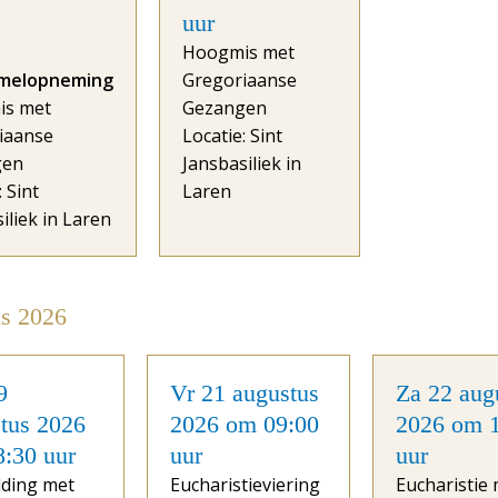
uur
Hoogmis met
melopneming
Gregoriaanse
is met
Gezangen
iaanse
Locatie: Sint
gen
Jansbasiliek in
: Sint
Laren
iliek in Laren
s 2026
9
Vr 21 augustus
Za 22 aug
tus 2026
2026 om 09:00
2026 om 
:30 uur
uur
uur
ding met
Eucharistieviering
Eucharistie