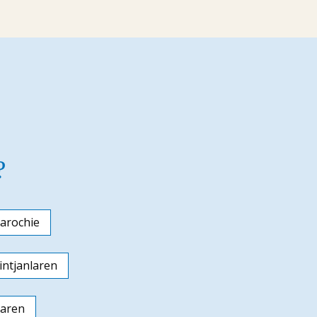
?
arochie
ntjanlaren
laren