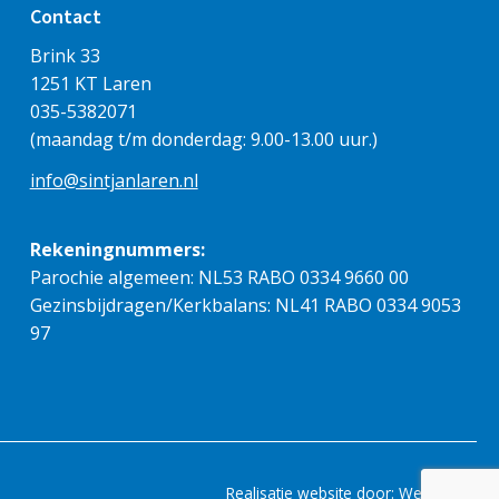
Contact
Brink 33
1251 KT Laren
035-5382071
(maandag t/m donderdag: 9.00-13.00 uur.)
info@sintjanlaren.nl
Rekeningnummers:
Parochie algemeen: NL53 RABO 0334 9660 00
Gezinsbijdragen/Kerkbalans: NL41 RABO 0334 9053
97
Realisatie website door:
Webheld.nl