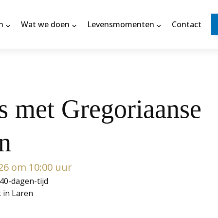
n
Wat we doen
Levensmomenten
Contact
 met Gregoriaanse
n
26 om 10:00 uur
40-dagen-tijd
k in Laren