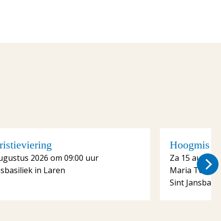
istieviering
Hoogmis me
ugustus 2026 om 09:00 uur
Za 15 august
nsbasiliek in Laren
Maria Tenhe
Sint Jansbasil