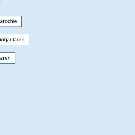
arochie
ntjanlaren
laren