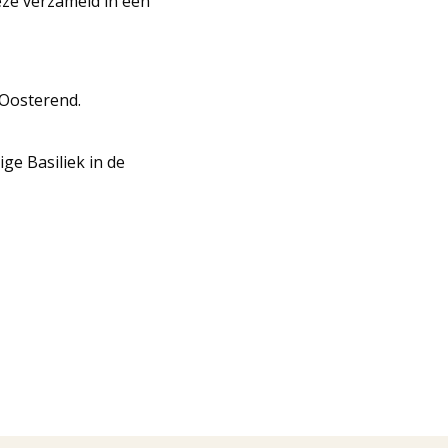
eze verzameld in een
 Oosterend.
ge Basiliek in de