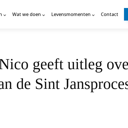
n
Wat we doen
Levensmomenten
Contact
Nico geeft uitleg ove
n de Sint Jansproce