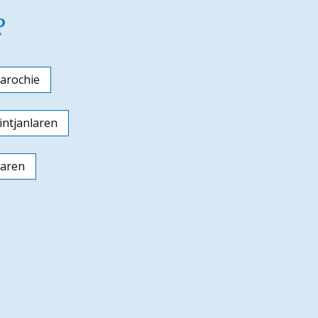
?
arochie
ntjanlaren
laren