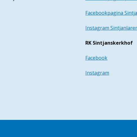
Facebookpagina Sintj
Instagram Sintjanlare
RK Sintjanskerkhof
Pastoor Nico in Ethiopië
deel 2
Facebook
30 juli 2026
Instagram