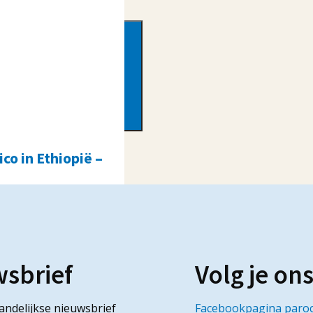
co in Ethiopië –
2026
wsbrief
Volg je on
andelijkse nieuwsbrief
Facebookpagina paroc