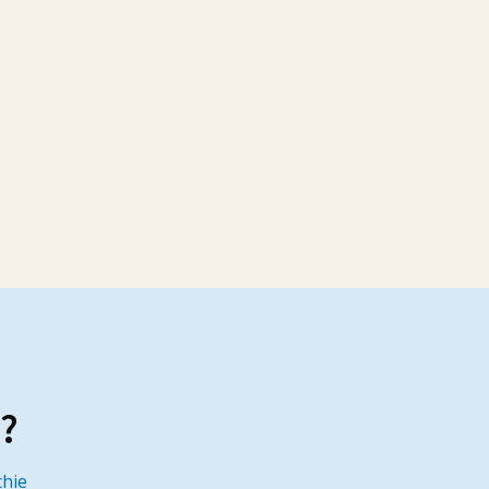
s?
hie