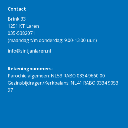
Contact
Brink 33
Pastoor Nico in Ethiopië
1251 KT Laren
035-5382071
27 juli 2026
(maandag t/m donderdag: 9.00-13.00 uur.)
info@sintjanlaren.nl
Rekeningnummers:
Parochie algemeen: NL53 RABO 0334 9660 00
Gezinsbijdragen/Kerkbalans: NL41 RABO 0334 9053
97
Zome