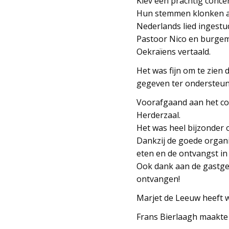
Kiev een prachtig conce
Hun stemmen klonken afw
Nederlands lied ingest
Pastoor Nico en burgem
Oekraïens vertaald.
Het was fijn om te zien
gegeven ter ondersteun
Voorafgaand aan het co
Herderzaal.
Het was heel bijzonder 
Dankzij de goede organis
eten en de ontvangst in 
Ook dank aan de gastgez
ontvangen!
Marjet de Leeuw heeft 
Frans Bierlaagh maakte 