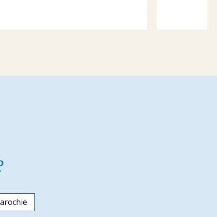
?
arochie