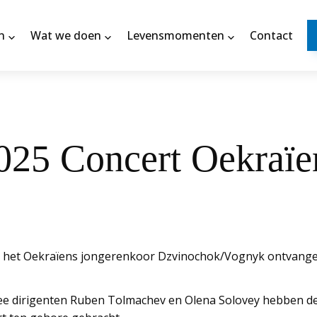
n
Wat we doen
Levensmomenten
Contact
025 Concert Oekraïe
ij het Oekraïens jongerenkoor Dzvinochok/Vognyk ontvangen
wee dirigenten Ruben Tolmachev en Olena Solovey hebben de