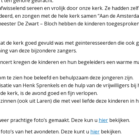
rt ten gehore gebracht.
isselend sereen en vrolijk door onze kerk. Ze hadden zelf
udeerd, en zongen met de hele kerk samen “Aan de Amsterd
eester De Zwart – Bloch hebben de kinderen toegesproken, 
 dat de kerk goed gevuld was met geïnteresseerden die ook 
ing van deze bijzondere zangers.
ncert kregen de kinderen en hun begeleiders een warme ma
om te zien hoe beleefd en behulpzaam deze jongeren zijn.
atie van Henk Sprenkels en de hulp van de vrijwilligers bij
de kerk, is de avond goed en fijn verlopen.
innen (ook uit Laren) die met veel liefde deze kinderen in
weer prachtige foto’s gemaakt. Deze kun u
hier
bekijken.
foto’s van het avondeten. Deze kunt u
hier
bekijken.