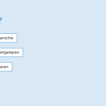
?
arochie
ntjanlaren
laren