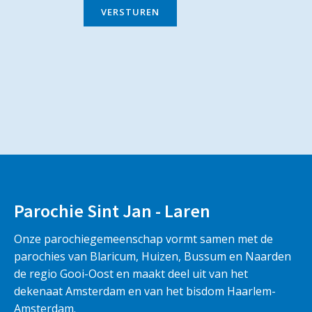
VERSTUREN
Parochie Sint Jan - Laren
Onze parochiegemeenschap vormt samen met de
parochies van Blaricum, Huizen, Bussum en Naarden
de regio Gooi-Oost en maakt deel uit van het
dekenaat Amsterdam en van het bisdom Haarlem-
Amsterdam.