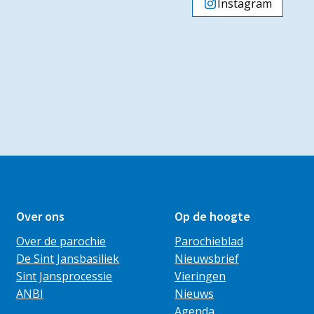
Instagram
Over ons
Op de hoogte
Over de parochie
Parochieblad
De Sint Jansbasiliek
Nieuwsbrief
Sint Jansprocessie
Vieringen
ANBI
Nieuws
Agenda