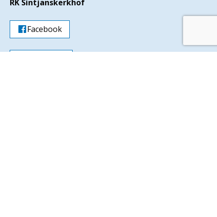
RK Sintjanskerkhof
Facebook
Instagram
Parochie Sint Jan - Laren
Onze parochiegemeenschap vormt samen met de
parochies van Blaricum, Huizen, Bussum en Naarden
de regio Gooi-Oost en maakt deel uit van het
dekenaat Amsterdam en van het bisdom Haarlem-