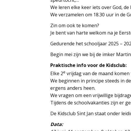
speurtocht,…
We leren elke keer iets over God, de
We verzamelen om 18.30 uur in de Go
Zin om ook te komen?
Je bent van harte welkom na je Eerst
Gedurende het schooljaar 2025 – 202
Begin mei zijn we bij de imker Marti
Praktische info voor de Kidsclub:
e
Elke 2
vrijdag van de maand komen w
We beginnen in principe steeds in d
ergens anders heen.
We vragen om een vrijwillige bijdra
Tijdens de schoolvakanties zijn er g
De Kidsclub Sint Jan staat onder le
Data: