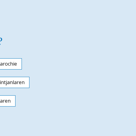
?
arochie
ntjanlaren
laren