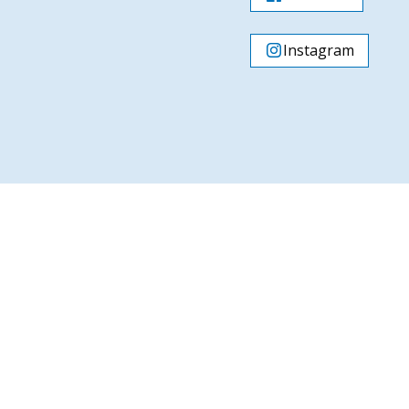
Instagram
Over ons
Op de hoogte
Over de parochie
Parochieblad
De Sint Jansbasiliek
Nieuwsbrief
Sint Jansprocessie
Vieringen