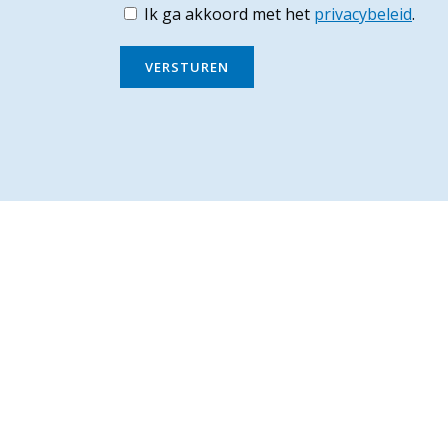
Ik ga akkoord met het
privacybeleid
.
VERSTUREN
Parochie Sint Jan - Laren
Onze parochiegemeenschap vormt samen met de
parochies van Blaricum, Huizen, Bussum en Naarden
de regio Gooi-Oost en maakt deel uit van het