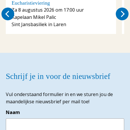
Eucharistieviering
E
Za 8 augustus 2026 om 17:00 uur
Kapelaan Mikel Palic
K
Sint Jansbasiliek in Laren
S
Schrijf je in voor de nieuwsbrief
Vul onderstaand formulier in en we sturen jou de
maandelijkse nieuwsbrief per mail toe!
Naam