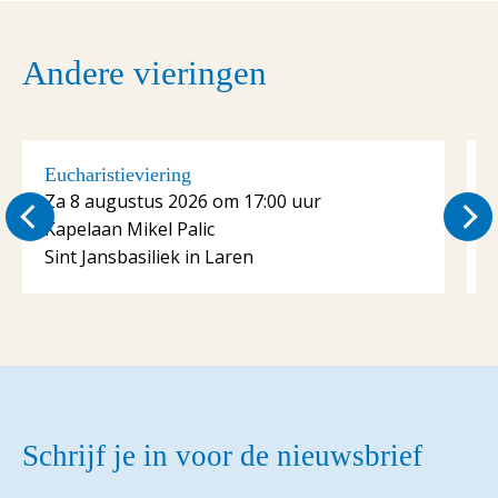
Andere vieringen
Eucharistieviering
E
Za 8 augustus 2026 om 17:00 uur
Kapelaan Mikel Palic
K
Sint Jansbasiliek in Laren
S
Schrijf je in voor de nieuwsbrief