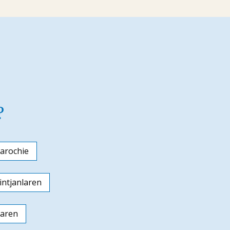
?
arochie
ntjanlaren
laren