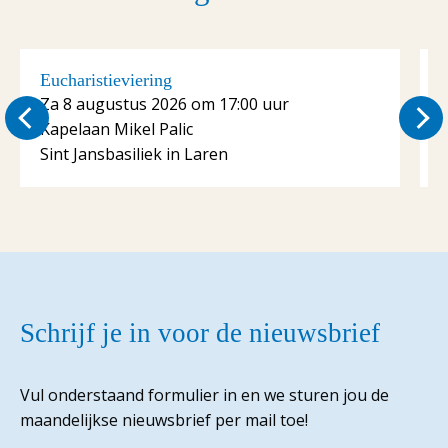
Eucharistieviering
E
Za 8 augustus 2026 om 17:00 uur
Kapelaan Mikel Palic
K
Sint Jansbasiliek in Laren
S
Schrijf je in voor de nieuwsbrief
Vul onderstaand formulier in en we sturen jou de
maandelijkse nieuwsbrief per mail toe!