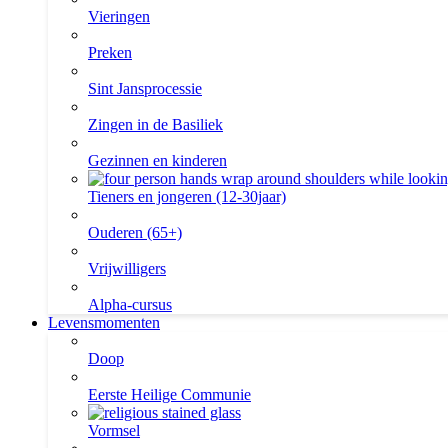
Vieringen
Preken
Sint Jansprocessie
Zingen in de Basiliek
Gezinnen en kinderen
Tieners en jongeren (12-30jaar)
Ouderen (65+)
Vrijwilligers
Alpha-cursus
Levensmomenten
Doop
Eerste Heilige Communie
Vormsel