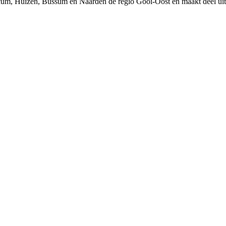
um, Huizen, Bussum en Naarden de regio Gooi-Oost en maakt deel uit