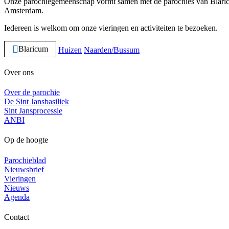
Onze parochiegemeenschap vormt samen met de parochies van Blaric
Amsterdam.
Iedereen is welkom om onze vieringen en activiteiten te bezoeken.
Blaricum
Huizen
Naarden/Bussum
Over ons
Over de parochie
De Sint Jansbasiliek
Sint Jansprocessie
ANBI
Op de hoogte
Parochieblad
Nieuwsbrief
Vieringen
Nieuws
Agenda
Contact