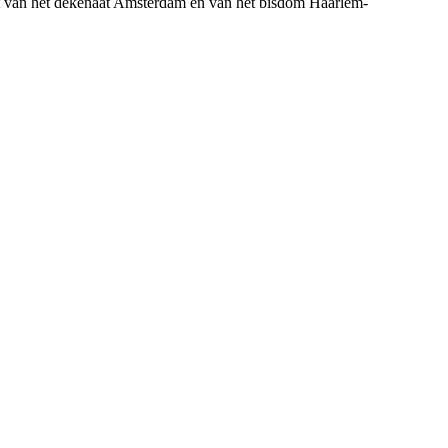
 van het dekenaat Amsterdam en van het bisdom Haarlem-