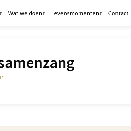
Wat we doen
Levensmomenten
Contact
t samenzang
ur