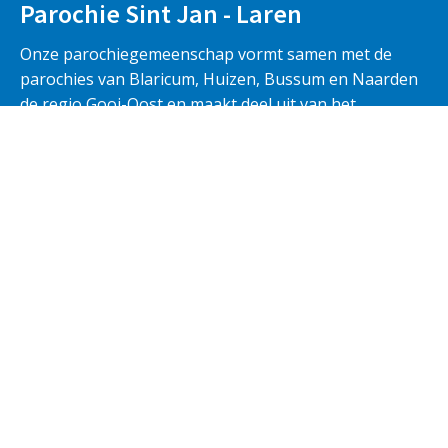
Parochie Sint Jan - Laren
Onze parochiegemeenschap vormt samen met de
parochies van Blaricum, Huizen, Bussum en Naarden
de regio Gooi-Oost en maakt deel uit van het
dekenaat Amsterdam en van het bisdom Haarlem-
Amsterdam.
Iedereen is welkom om onze vieringen en activiteiten
te bezoeken.
Blaricum
Huizen
Naarden/Bussum
Copyright © 2026 Parochie Sint Jan - Laren |
Privacybeleid
|
Betali