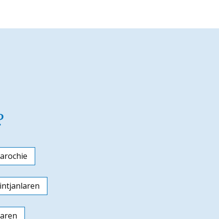
?
arochie
ntjanlaren
laren