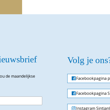
nieuwsbrief
Volg je ons
jou de maandelijkse
Facebookpagina p
Facebookpagina Si
Instagram Sintjan