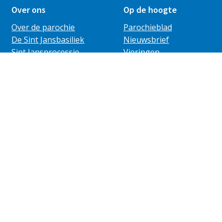
Over ons
Op de hoogte
Over de parochie
Parochieblad
De Sint Jansbasiliek
Nieuwsbrief
Sint Jansprocessie
Vieringen
ANBI
Nieuws
Agenda
ngsvoorwaarden