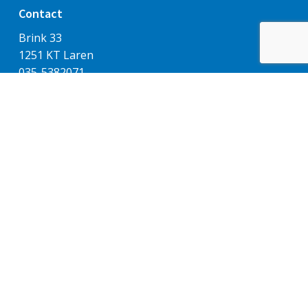
Contact
Brink 33
1251 KT Laren
035-5382071
(maandag t/m donderdag: 9.00-13.00 uur.)
info@sintjanlaren.nl
Rekeningnummers:
Parochie algemeen: NL53 RABO 0334 9660 00
Gezinsbijdragen/Kerkbalans: NL41 RABO 0334 9053
97
Realisatie website door:
Webheld.nl