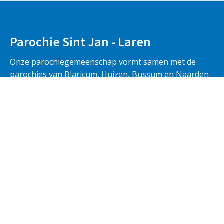
Parochie Sint Jan - Laren
Onze parochiegemeenschap vormt samen met de
parochies van Blaricum, Huizen, Bussum en Naarden
de regio Gooi-Oost en maakt deel uit van het
dekenaat Amsterdam en van het bisdom Haarlem-
Amsterdam.
Iedereen is welkom om onze vieringen en activiteiten
te bezoeken.
Blaricum
Huizen
Naarden/Bussum