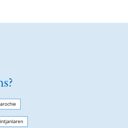
ns?
arochie
ntjanlaren