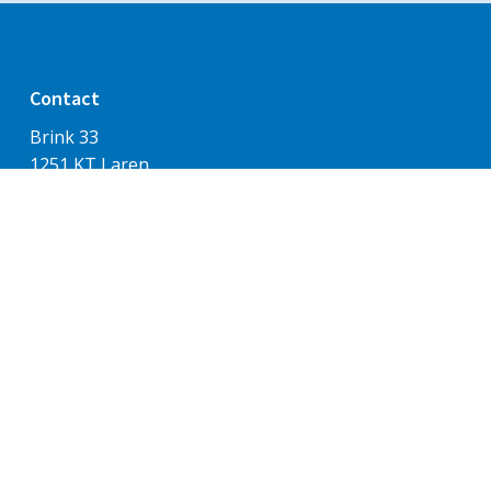
Contact
Brink 33
1251 KT Laren
035-5382071
(maandag t/m donderdag: 9.00-13.00 uur.)
info@sintjanlaren.nl
Rekeningnummers:
Parochie algemeen: NL53 RABO 0334 9660 00
Gezinsbijdragen/Kerkbalans: NL41 RABO 0334 9053
97