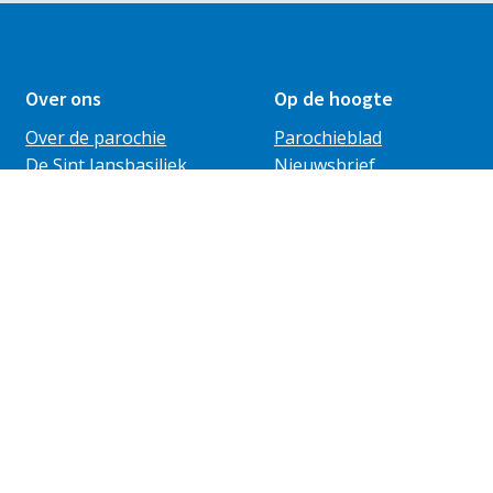
Over ons
Op de hoogte
Over de parochie
Parochieblad
De Sint Jansbasiliek
Nieuwsbrief
Sint Jansprocessie
Vieringen
ANBI
Nieuws
Agenda