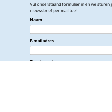
Vul onderstaand formulier in en we sturen 
nieuwsbrief per mail toe!
Naam
E-mailadres
Toestemming
Ik ga akkoord met het
privacybeleid
.
VERSTUREN