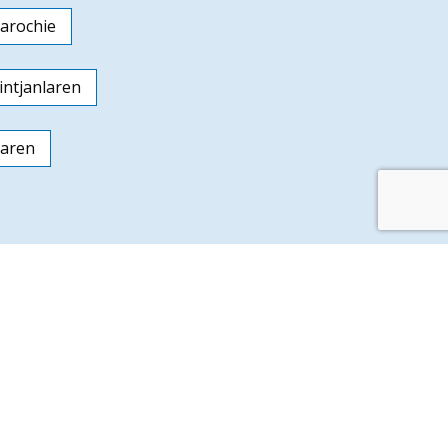
arochie
ntjanlaren
laren