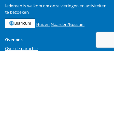
Iedereen is welkom om onze vieringen en activiteiten
te bezoeken.
Blaricum
Huizen
Naarden/Bussum
Over ons
Over de parochie
De Sint Jansbasiliek
Sint Jansprocessie
ANBI
Op de hoogte
Parochieblad
Nieuwsbrief
Vieringen
Nieuws