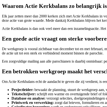
Waarom Actie Kerkbalans zo belangrijk is
Elk jaar zetten meer dan 2000 kerken zich met Actie Kerkbalans in v
deze actie van grote waarde. Mede dankzij Kerkbalans blijven het kerk
Actie Kerkbalans is dan ook veel meer dan een inzamelingsactie. He
Een goede actie vraagt om sterke voorbere
De werkgroep is vooral zichtbaar van december tot en met februari, m
de actie uit tot een sterk en verbindend moment binnen de parochie.
Een zorgvuldige mailing aan alle parochianen is daarbij onmisbaar: pe
Een betrokken werkgroep maakt het versc
Om Actie Kerkbalans echt de aandacht te geven die zij verdient, is e
Projectleider:
bewaakt de planning, stuurt de werkgroep aan, ve
Tekstschrijver:
schrijft een warme en overtuigende brief of fo
Database en analyse:
verzorgt selecties, doelgroepindelingen
Printwerk en verwerking:
zorgt dat brieven, formulieren en 
Coördinator bezorging:
werft en ondersteunt vrijwilligers, g