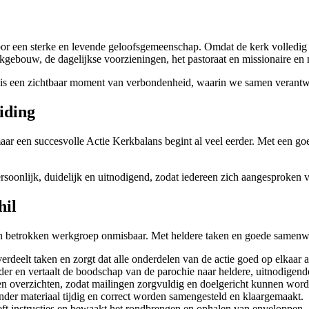
oor een sterke en levende geloofsgemeenschap. Omdat de kerk volledig a
gebouw, de dagelijkse voorzieningen, het pastoraat en missionaire en m
t is een zichtbaar moment van verbondenheid, waarin we samen verant
iding
aar een succesvolle Actie Kerkbalans begint al veel eerder. Met een goe
rsoonlijk, duidelijk en uitnodigend, zodat iedereen zich aangesproken v
hil
en betrokken werkgroep onmisbaar. Met heldere taken en goede samenwerk
rdeelt taken en zorgt dat alle onderdelen van de actie goed op elkaar a
lder en vertaalt de boodschap van de parochie naar heldere, uitnodigen
 en overzichten, zodat mailingen zorgvuldig en doelgericht kunnen wor
ander materiaal tijdig en correct worden samengesteld en klaargemaakt.
eeft instructies en bewaakt het rondbrengen en ophalen van enveloppen.