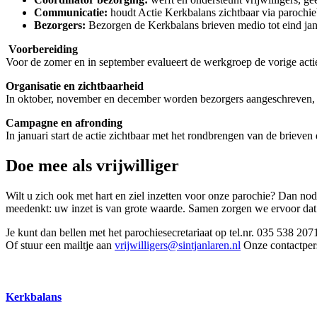
Communicatie:
houdt Actie Kerkbalans zichtbaar via parochieb
Bezorgers:
Bezorgen de Kerkbalans brieven medio tot eind janu
Voorbereiding
Voor de zomer en in september evalueert de werkgroep de vorige actie
Organisatie en zichtbaarheid
In oktober, november en december worden bezorgers aangeschreven, ins
Campagne en afronding
In januari start de actie zichtbaar met het rondbrengen van de brieven
Doe mee als vrijwilliger
Wilt u zich ook met hart en ziel inzetten voor onze parochie? Dan nodig
meedenkt: uw inzet is van grote waarde. Samen zorgen we ervoor dat o
Je kunt dan bellen met het parochiesecretariaat op tel.nr. 035 538 2
Of stuur een mailtje aan
vrijwilligers@sintjanlaren.nl
Onze contactpers
Kerkbalans