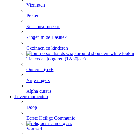
Vieringen
Preken
Sint Jansprocessie
Zingen in de Basiliek
Gezinnen en kinderen
Tieners en jongeren (12-30jaar)
Ouderen (65+)
Vrijwilligers
Alpha-cursus
Levensmomenten
Doop
Eerste Heilige Communie
Vormsel