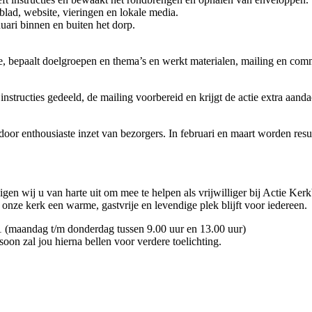
lad, website, vieringen en lokale media.
ari binnen en buiten het dorp.
, bepaalt doelgroepen en thema’s en werkt materialen, mailing en comm
tructies gedeeld, de mailing voorbereid en krijgt de actie extra aanda
 door enthousiaste inzet van bezorgers. In februari en maart worden resu
en wij u van harte uit om mee te helpen als vrijwilliger bij Actie Kerkb
nze kerk een warme, gastvrije en levendige plek blijft voor iedereen.
071 (maandag t/m donderdag tussen 9.00 uur en 13.00 uur)
oon zal jou hierna bellen voor verdere toelichting.