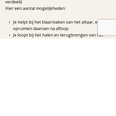
verdeeld.
Hier een aantal mogelijkheden:
Je helpt bij het klaarmaken van het altaar, en het
opruimen daarvan na afloop.
Je loopt bij het halen en terugbrengen van het
evangelieboek mee met kaarsen/toortsen.
Je staat met een kaars/toorts naast degenen die
communie uitreiken.
Soms word je gevraagd om misdienaar te zijn bij een
uitvaart, dan mag je het wierookvat aangeven of de
kwast met wijwater.
LEES VERDER