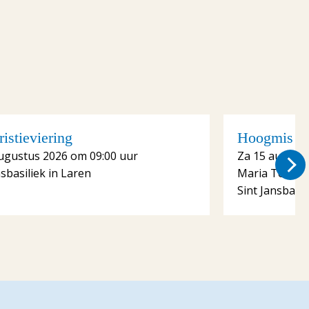
istieviering
Hoogmis me
ugustus 2026 om 09:00 uur
Za 15 august
nsbasiliek in Laren
Maria Tenhe
Sint Jansbasil