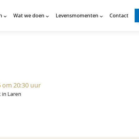
n
Wat we doen
Levensmomenten
Contact
5 om 20:30 uur
k in Laren