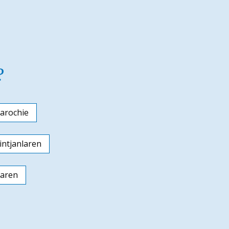
?
arochie
ntjanlaren
laren