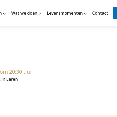
n
Wat we doen
Levensmomenten
Contact
6 om 20:30 uur
k in Laren