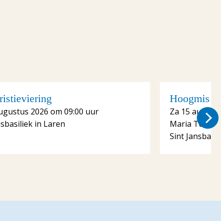
istieviering
Hoogmis me
ugustus 2026 om 09:00 uur
Za 15 august
nsbasiliek in Laren
Maria Tenhe
Sint Jansbasil