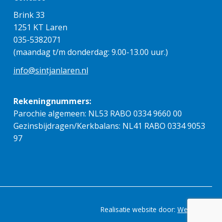
Brink 33
1251 KT Laren
035-5382071
(maandag t/m donderdag: 9.00-13.00 uur.)
info@sintjanlaren.nl
Rekeningnummers:
Parochie algemeen: NL53 RABO 0334 9660 00
Gezinsbijdragen/Kerkbalans: NL41 RABO 0334 9053
97
Realisatie website door:
Webheld.nl