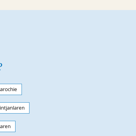
?
arochie
ntjanlaren
laren