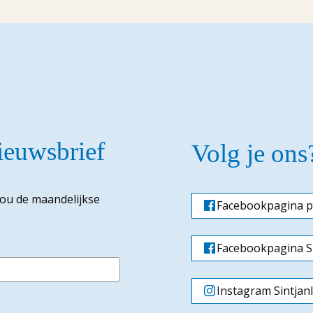
nieuwsbrief
Volg je ons
jou de maandelijkse
Facebookpagina p
Facebookpagina Si
Instagram Sintjan