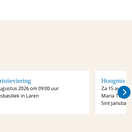
istieviering
Hoogmis me
ugustus 2026 om 09:00 uur
Za 15 august
nsbasiliek in Laren
Maria Tenhe
Sint Jansbasil