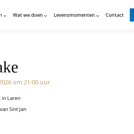
n
Wat we doen
Levensmomenten
Contact
ake
2026 om 21:00 uur
k in Laren
van Sint Jan