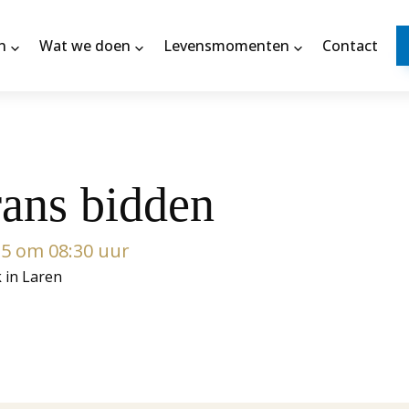
n
Wat we doen
Levensmomenten
Contact
ans bidden
25 om 08:30 uur
k in Laren