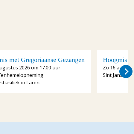
is met Gregoriaanse Gezangen
Hoogmis me
augustus 2026 om 17:00 uur
Zo 16 august
Tenhemelopneming
Sint Jansbasil
nsbasiliek in Laren