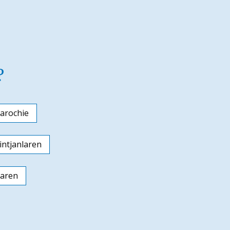
?
arochie
ntjanlaren
laren