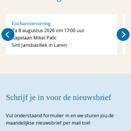
Eucharistieviering
E
Za 8 augustus 2026 om 17:00 uur
Kapelaan Mikel Palic
K
Sint Jansbasiliek in Laren
S
Schrijf je in voor de nieuwsbrief
Vul onderstaand formulier in en we sturen jou de
maandelijkse nieuwsbrief per mail toe!