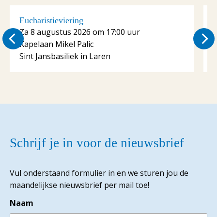
Eucharistieviering
E
Za 8 augustus 2026 om 17:00 uur
Kapelaan Mikel Palic
K
Sint Jansbasiliek in Laren
S
Schrijf je in voor de nieuwsbrief
Vul onderstaand formulier in en we sturen jou de
maandelijkse nieuwsbrief per mail toe!
Naam