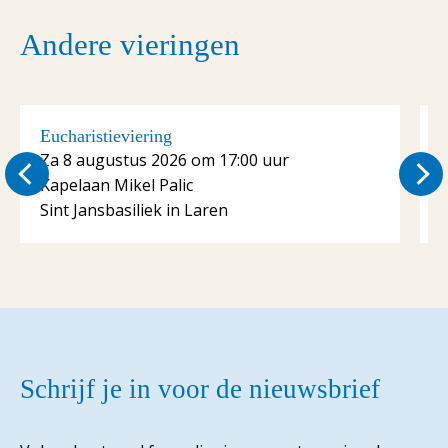
Andere vieringen
Eucharistieviering
E
Za 8 augustus 2026 om 17:00 uur
Kapelaan Mikel Palic
K
Sint Jansbasiliek in Laren
S
Schrijf je in voor de nieuwsbrief