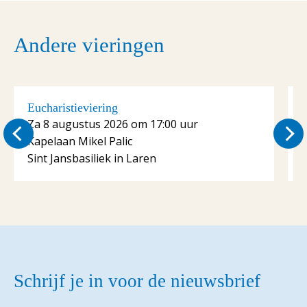
Andere vieringen
Eucharistieviering
E
Za 8 augustus 2026 om 17:00 uur
Kapelaan Mikel Palic
K
Sint Jansbasiliek in Laren
S
Schrijf je in voor de nieuwsbrief