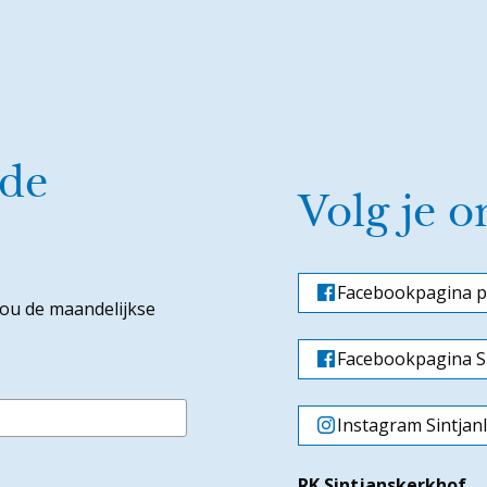
 de
Volg je o
Facebookpagina p
jou de maandelijkse
Facebookpagina Si
Instagram Sintjan
RK Sintjanskerkhof