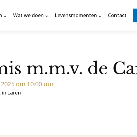
n
Wat we doen
Levensmomenten
Contact
s m.m.v. de Can
 2025 om 10:00 uur
k in Laren