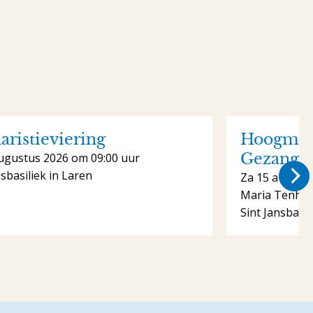
aristieviering
Hoogmis 
Gezange
ugustus 2026 om 09:00 uur
nsbasiliek in Laren
Za 15 august
Maria Tenhe
Sint Jansbasil