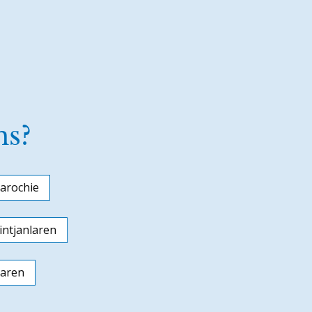
ns?
arochie
ntjanlaren
laren