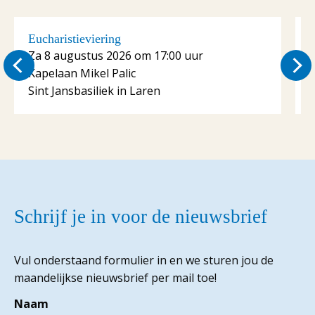
Eucharistieviering
E
Za 8 augustus 2026 om 17:00 uur
Kapelaan Mikel Palic
K
Sint Jansbasiliek in Laren
S
Schrijf je in voor de nieuwsbrief
Vul onderstaand formulier in en we sturen jou de
maandelijkse nieuwsbrief per mail toe!
Naam