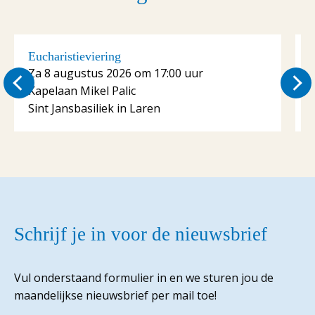
Eucharistieviering
E
Za 8 augustus 2026 om 17:00 uur
Kapelaan Mikel Palic
K
Sint Jansbasiliek in Laren
S
Schrijf je in voor de nieuwsbrief
Vul onderstaand formulier in en we sturen jou de
maandelijkse nieuwsbrief per mail toe!