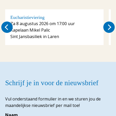
Eucharistieviering
E
Za 8 augustus 2026 om 17:00 uur
Kapelaan Mikel Palic
K
Sint Jansbasiliek in Laren
S
Schrijf je in voor de nieuwsbrief
Vul onderstaand formulier in en we sturen jou de
maandelijkse nieuwsbrief per mail toe!
Naam