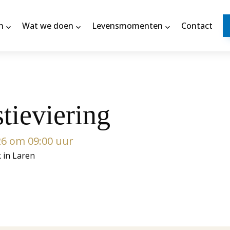
n
Wat we doen
Levensmomenten
Contact
tieviering
26 om 09:00 uur
k in Laren