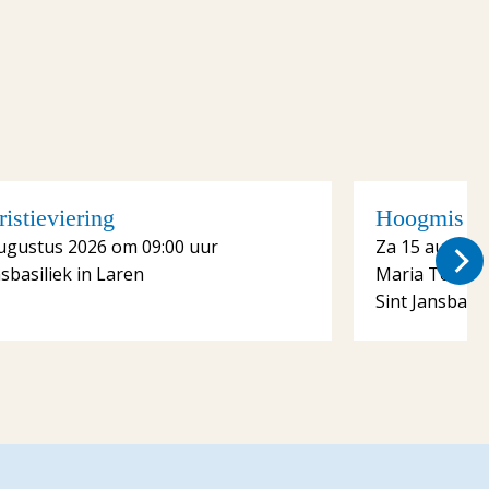
istieviering
Hoogmis me
ugustus 2026 om 09:00 uur
Za 15 august
nsbasiliek in Laren
Maria Tenhe
Sint Jansbasil