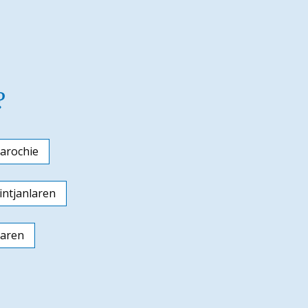
?
arochie
ntjanlaren
laren